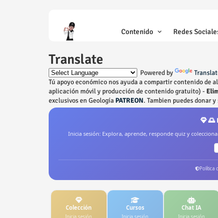
Contenido
Redes Sociale
Translate
Powered by
Translat
Tú apoyo económico nos ayuda a compartir contenido de alta
aplicación móvil y producción de contenido gratuito) -
Elim
exclusivos en Geología
PATREON
. Tambien puedes donar y 
🌅 
Inicia sesión: Explora, aprende, responde quiz y coleccion
Política
Colección
Cursos
Chat IA
Inicia sesión
Inicia sesión
Inicia sesión