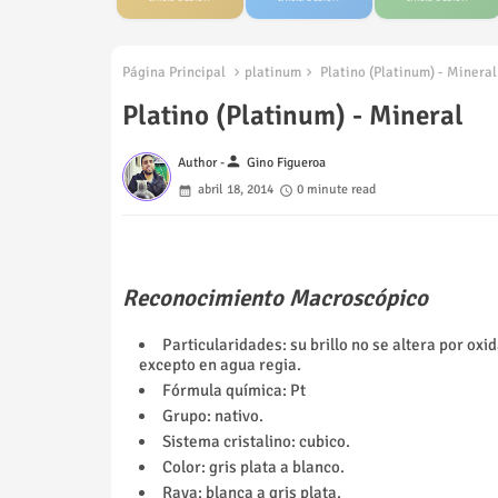
Página Principal
platinum
Platino (Platinum) - Mineral
Platino (Platinum) - Mineral
person
Author -
Gino Figueroa
abril 18, 2014
0 minute read
Reconocimiento Macroscópico
Particularidades: su brillo no se altera por oxi
excepto en agua regia.
Fórmula química: Pt
Grupo: nativo.
Sistema cristalino: cubico.
Color: gris plata a blanco.
Raya: blanca a gris plata.