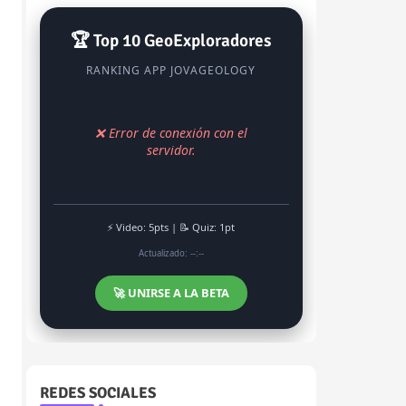
🏆 Top 10 GeoExploradores
RANKING APP JOVAGEOLOGY
❌ Error de conexión con el
servidor.
⚡ Video: 5pts | 📝 Quiz: 1pt
Actualizado: --:--
🚀 UNIRSE A LA BETA
REDES SOCIALES