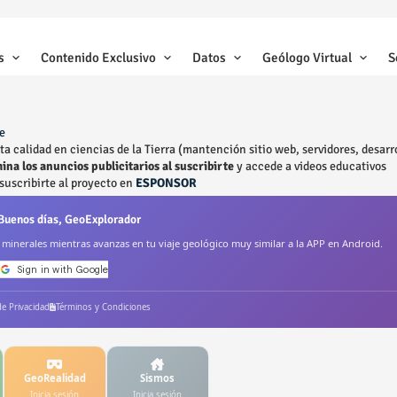
s
Contenido Exclusivo
Datos
Geólogo Virtual
S
e
 calidad en ciencias de la Tierra (mantención sitio web, servidores, desarr
ina los anuncios publicitarios al suscribirte
y accede a videos educativos
suscribirte al proyecto en
ESPONSOR
Buenos días, GeoExplorador
a minerales mientras avanzas en tu viaje geológico muy similar a la APP en Android.
 de Privacidad
Términos y Condiciones
GeoRealidad
Sismos
Inicia sesión
Inicia sesión