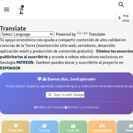
Aug
9
2026
Translate
Powered by
Translate
Tú apoyo económico nos ayuda a compartir contenido de alta calidad en
ciencias de la Tierra (mantención sitio web, servidores, desarrollo
aplicación móvil y producción de contenido gratuito) -
Elimina los anuncios
publicitarios al suscribirte
y accede a videos educativos exclusivos en
Geología
PATREON
. Tambien puedes donar y suscribirte al proyecto en
ESPONSOR
🌅 Buenos días, GeoExplorador
Inicia sesión: Explora, aprende, responde quiz y colecciona minerales mientras av
Política de Privacidad
Términos y Condiciones
Colección
Cursos
Chat IA
GeoRealidad
Sism