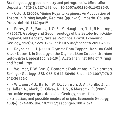
Brazil: geology, geochemistry and petrogenesis. Mineralium
Deposita, 47(2-3), 127-149. doi: 10.1007/s00126-011-0385-3.
- Otto, J. (2006). Mining Royalty Regimes: An Application of
Theory. In Mining Royalty Regimes (pp. 1-22). Imperial College
Press. doi: 10.1142/p415.
- Peres, G. F., Santos, J. O. S., McNaughton, N. J., & Hollings,
P. (2017). Geology and Geochronology of the Salobo Iron Oxide-
Copper-Gold Deposit, Carajás Province, Brazil. Economic
Geology, 112(5), 1229-1252. doi: 10.5382/econgeo.2017.4508.
- Reynolds, L. J. (2000). Olympic Dam Copper-Uranium-Gold-
Silver Deposit. In Geology of the Olympic Dam Copper-Uranium-
Gold-Silver Deposit (pp. 93-104). Australian Institute of Mining
and Metallurgy.
- Wellmer, F. W. (2013). Economic Evaluations in Exploration.
Springer Geology. ISBN 978-3-642-36450-8. doi: 10.1007/978-3-
642-36451-5.
- Williams, P. J., Barton, M. D., Johnson, D. A., Fontboté, L.,
de Haller, A., Mark, G., Oliver, N. H. S., & Marschik, R. (2005).
Iron oxide copper-gold deposits: Geology, space-time
distribution, and possible modes of origin. Economic Geology,
100(4), 371-405. doi: 10.2113/gsecongeo.100.4.371