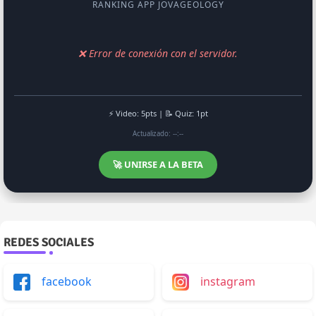
RANKING APP JOVAGEOLOGY
❌ Error de conexión con el servidor.
⚡ Video: 5pts | 📝 Quiz: 1pt
Actualizado: --:--
🚀 UNIRSE A LA BETA
REDES SOCIALES
facebook
instagram