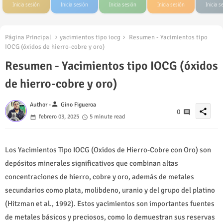
Inicia sesión
Inicia sesión
Inicia sesión
Inicia sesión
Inicia s
Página Principal
yacimientos tipo iocg
Resumen - Yacimientos tipo
IOCG (óxidos de hierro-cobre y oro)
Resumen - Yacimientos tipo IOCG (óxidos
de hierro-cobre y oro)
person
Author -
Gino Figueroa
share
0
febrero 03, 2025
5 minute read
Los Yacimientos Tipo IOCG (Oxidos de Hierro-Cobre con Oro) son
depósitos minerales significativos que combinan altas
concentraciones de hierro, cobre y oro, además de metales
secundarios como plata, molibdeno, uranio y del grupo del platino
(Hitzman et al., 1992). Estos yacimientos son importantes fuentes
de metales básicos y preciosos, como lo demuestran sus reservas