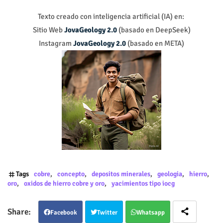
Texto creado con inteligencia artificial (IA) en:
Sitio Web
JovaGeology 2.0
(basado en DeepSeek)
Instagram
JovaGeology 2.0
(basado en META)
Tags
cobre
concepto
depositos minerales
geologia
hierro
oro
oxidos de hierro cobre y oro
yacimientos tipo iocg
Facebook
Twitter
Whatsapp