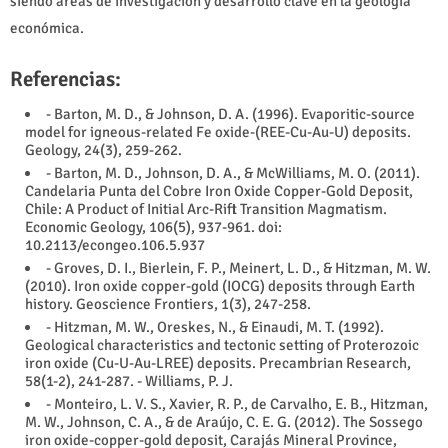
siendo áreas de investigación y desarrollo clave en la geología
económica.
Referencias:
- Barton, M. D., & Johnson, D. A. (1996). Evaporitic-source
model for igneous-related Fe oxide-(REE-Cu-Au-U) deposits.
Geology, 24(3), 259-262.
- Barton, M. D., Johnson, D. A., & McWilliams, M. O. (2011).
Candelaria Punta del Cobre Iron Oxide Copper-Gold Deposit,
Chile: A Product of Initial Arc-Rift Transition Magmatism.
Economic Geology, 106(5), 937-961. doi:
10.2113/econgeo.106.5.937
- Groves, D. I., Bierlein, F. P., Meinert, L. D., & Hitzman, M. W.
(2010). Iron oxide copper-gold (IOCG) deposits through Earth
history. Geoscience Frontiers, 1(3), 247-258.
- Hitzman, M. W., Oreskes, N., & Einaudi, M. T. (1992).
Geological characteristics and tectonic setting of Proterozoic
iron oxide (Cu-U-Au-LREE) deposits. Precambrian Research,
58(1-2), 241-287. - Williams, P. J.
- Monteiro, L. V. S., Xavier, R. P., de Carvalho, E. B., Hitzman,
M. W., Johnson, C. A., & de Araújo, C. E. G. (2012). The Sossego
iron oxide-copper-gold deposit, Carajás Mineral Province,