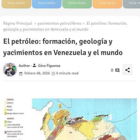
Inicia sesión
Inicia sesión
Inicia sesión
Inicia sesión
Inicia s
Página Principal
yacimientos petroliferos
El petróleo: formación,
geología y yacimientos en Venezuela y el mundo
El petróleo: formación, geología y
yacimientos en Venezuela y el mundo
person
Author -
Gino Figueroa
share
0
febrero 08, 2026
6 minute read