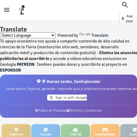
Aug
6
2026
Translate
Powered by
Translate
Tú apoyo económico nos ayuda a compartir contenido de alta calidad en
ciencias de la Tierra (mantención sitio web, servidores, desarrollo
aplicación móvil y producción de contenido gratuito) -
Elimina los anuncios
publicitarios al suscribirte
y accede a videos educativos exclusivos en
Geología
PATREON
. Tambien puedes donar y suscribirte al proyecto en
ESPONSOR
🌞 Buenas tardes, GeoExplorador
Inicia sesión: Explora, aprende, responde quiz y colecciona minerales mientras av
Política de Privacidad
Términos y Condiciones
Colección
Cursos
Chat IA
GeoRealidad
Sism