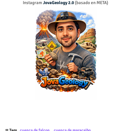
Instagram
JovaGeology 2.0
(basado en META)
Tags
cuenca de falcon
cuenca de maracaibo