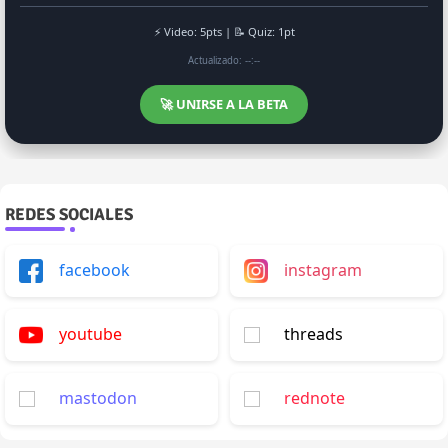
⚡ Video: 5pts | 📝 Quiz: 1pt
Actualizado: --:--
🚀 UNIRSE A LA BETA
REDES SOCIALES
facebook
instagram
youtube
threads
mastodon
rednote