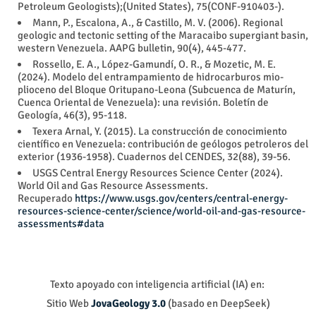
Petroleum Geologists);(United States), 75(CONF-910403-).
Mann, P., Escalona, A., & Castillo, M. V. (2006). Regional
geologic and tectonic setting of the Maracaibo supergiant basin,
western Venezuela. AAPG bulletin, 90(4), 445-477.
Rossello, E. A., López-Gamundí, O. R., & Mozetic, M. E.
(2024). Modelo del entrampamiento de hidrocarburos mio-
plioceno del Bloque Oritupano-Leona (Subcuenca de Maturín,
Cuenca Oriental de Venezuela): una revisión. Boletín de
Geología, 46(3), 95-118.
Texera Arnal, Y. (2015). La construcción de conocimiento
científico en Venezuela: contribución de geólogos petroleros del
exterior (1936-1958). Cuadernos del CENDES, 32(88), 39-56.
USGS Central Energy Resources Science Center (2024).
World Oil and Gas Resource Assessments.
Recuperado
https://www.usgs.gov/centers/central-energy-
resources-science-center/science/world-oil-and-gas-resource-
assessments#data
Texto apoyado con inteligencia artificial (IA) en:
Sitio Web
JovaGeology 3.0
(basado en DeepSeek)