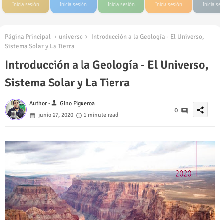
Inicia sesión
Inicia sesión
Inicia sesión
Inicia sesión
Inicia s
Página Principal
universo
Introducción a la Geología - El Universo,
Sistema Solar y La Tierra
Introducción a la Geología - El Universo,
Sistema Solar y La Tierra
person
Author -
Gino Figueroa
share
0
junio 27, 2020
1 minute read