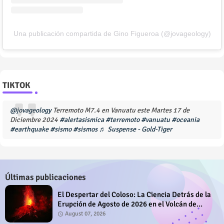
Una publicación compartida de Gino Figueroa (@jovageology)
TIKTOK
@jovageology
Terremoto M7.4 en Vanuatu este Martes 17 de
Diciembre 2024
#alertasismica
#terremoto
#vanuatu
#oceania
#earthquake
#sismo
#sismos
♬ Suspense - Gold-Tiger
Últimas publicaciones
El Despertar del Coloso: La Ciencia Detrás de la
Erupción de Agosto de 2026 en el Volcán de
Fuego
August 07, 2026