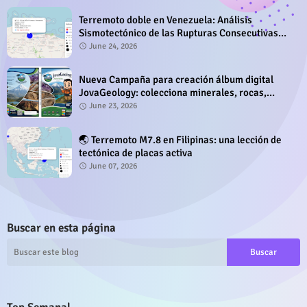
Terremoto doble en Venezuela: Análisis
Sismotectónico de las Rupturas Consecutivas
del 24 de Junio de 2026
June 24, 2026
Nueva Campaña para creación álbum digital
JovaGeology: colecciona minerales, rocas,
fósiles y sitios geológicos
June 23, 2026
🌏 Terremoto M7.8 en Filipinas: una lección de
tectónica de placas activa
June 07, 2026
Buscar en esta página