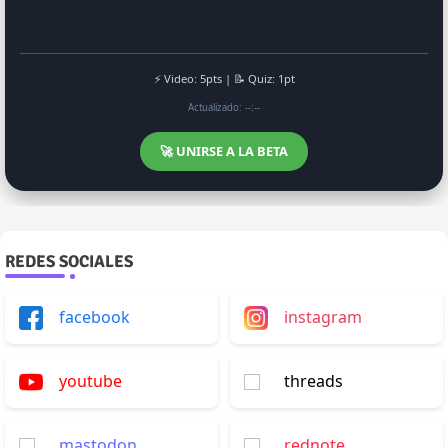
⚡ Video: 5pts | 📝 Quiz: 1pt
Actualizado: --:--
🚀 UNIRSE A LA BETA
REDES SOCIALES
facebook
instagram
youtube
threads
mastodon
rednote