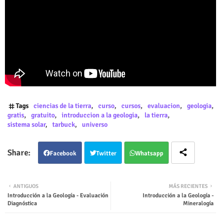
Tags
ciencias de la tierra
curso
cursos
evaluacion
geologia
gratis
gratuito
introduccion a la geologia
la tierra
sistema solar
tarbuck
universo
Facebook
Twitter
Whatsapp
ANTIGUOS
MÁS RECIENTES
Introducción a la Geología - Evaluación
Introducción a la Geología -
Diagnóstica
Mineralogía