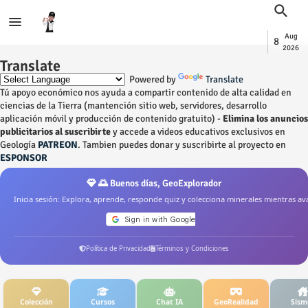
Aug
8
2026
Translate
Powered by
Translate
Tú apoyo económico nos ayuda a compartir contenido de alta calidad en
ciencias de la Tierra (mantención sitio web, servidores, desarrollo
aplicación móvil y producción de contenido gratuito) -
Elimina los anuncios
publicitarios al suscribirte
y accede a videos educativos exclusivos en
Geología
PATREON
. Tambien puedes donar y suscribirte al proyecto en
ESPONSOR
🌅 Buenos días, GeoExplorador
Inicia sesión: Explora, aprende, responde quiz y colecciona minerales mientras av
Política de Privacidad
Términos y Condiciones
Colección
Cursos
Chat IA
GeoRealidad
Sism