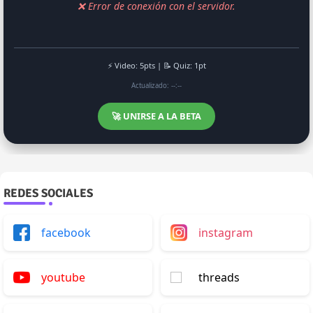
❌ Error de conexión con el servidor.
⚡ Video: 5pts | 📝 Quiz: 1pt
Actualizado: --:--
🚀 UNIRSE A LA BETA
REDES SOCIALES
facebook
instagram
youtube
threads