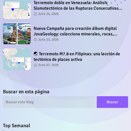
Terremoto doble en Venezuela: Análisis
Sismotectónico de las Rupturas Consecutivas
del 24 de Junio de 2026
June 24, 2026
Nueva Campaña para creación álbum digital
JovaGeology: colecciona minerales, rocas,
fósiles y sitios geológicos
June 23, 2026
🌏 Terremoto M7.8 en Filipinas: una lección de
tectónica de placas activa
June 07, 2026
Buscar en esta página
Top Semanal