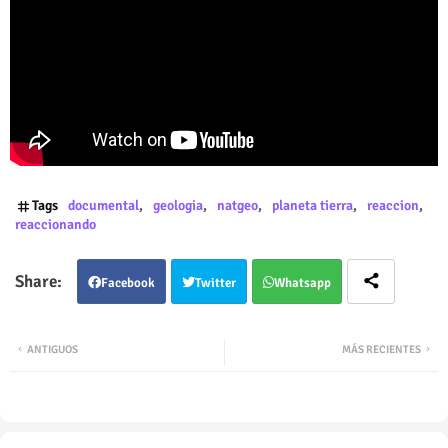
Tags
documental
geologia
natgeo
planeta tierra
reaccion
reaccionando
Facebook
Twitter
Whatsapp
ANTIGUOS
MÁS RECIENTES