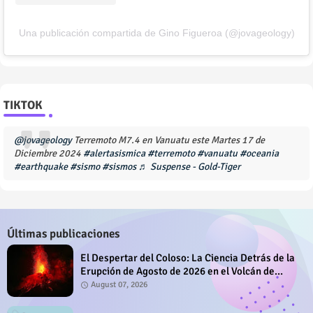
Una publicación compartida de Gino Figueroa (@jovageology)
TIKTOK
@jovageology
Terremoto M7.4 en Vanuatu este Martes 17 de
Diciembre 2024
#alertasismica
#terremoto
#vanuatu
#oceania
#earthquake
#sismo
#sismos
♬ Suspense - Gold-Tiger
Últimas publicaciones
El Despertar del Coloso: La Ciencia Detrás de la
Erupción de Agosto de 2026 en el Volcán de
Fuego
August 07, 2026