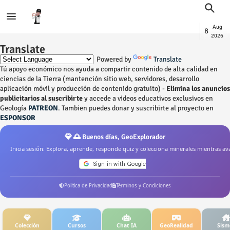
Aug
8
2026
Translate
Powered by
Translate
Tú apoyo económico nos ayuda a compartir contenido de alta calidad en
ciencias de la Tierra (mantención sitio web, servidores, desarrollo
aplicación móvil y producción de contenido gratuito) -
Elimina los anuncios
publicitarios al suscribirte
y accede a videos educativos exclusivos en
Geología
PATREON
. Tambien puedes donar y suscribirte al proyecto en
ESPONSOR
🌅 Buenos días, GeoExplorador
Inicia sesión: Explora, aprende, responde quiz y colecciona minerales mientras av
Política de Privacidad
Términos y Condiciones
Colección
Cursos
Chat IA
GeoRealidad
Sism