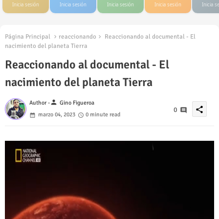
Inicia sesión
Inicia sesión
Inicia sesión
Inicia sesión
Inicia s
Página Principal
reaccionando
Reaccionando al documental - El
nacimiento del planeta Tierra
Reaccionando al documental - El
nacimiento del planeta Tierra
person
Author -
Gino Figueroa
share
0
marzo 04, 2023
0 minute read