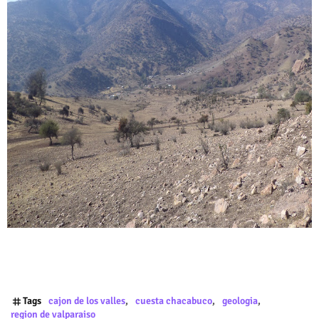
Tags
cajon de los valles
cuesta chacabuco
geologia
region de valparaiso