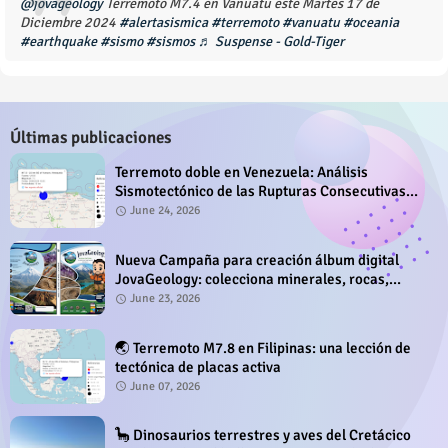
@jovageology
Terremoto M7.4 en Vanuatu este Martes 17 de
Diciembre 2024
#alertasismica
#terremoto
#vanuatu
#oceania
#earthquake
#sismo
#sismos
♬ Suspense - Gold-Tiger
Últimas publicaciones
Terremoto doble en Venezuela: Análisis
Sismotectónico de las Rupturas Consecutivas
del 24 de Junio de 2026
June 24, 2026
Nueva Campaña para creación álbum digital
JovaGeology: colecciona minerales, rocas,
fósiles y sitios geológicos
June 23, 2026
🌏 Terremoto M7.8 en Filipinas: una lección de
tectónica de placas activa
June 07, 2026
🦕 Dinosaurios terrestres y aves del Cretácico