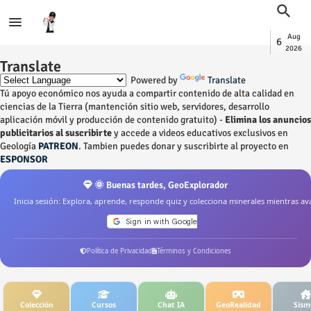
Aug
6
2026
Translate
Powered by
Translate
Tú apoyo económico nos ayuda a compartir contenido de alta calidad en
ciencias de la Tierra (mantención sitio web, servidores, desarrollo
aplicación móvil y producción de contenido gratuito) -
Elimina los anuncios
publicitarios al suscribirte
y accede a videos educativos exclusivos en
Geología
PATREON
. Tambien puedes donar y suscribirte al proyecto en
ESPONSOR
🌞 Buenas tardes, GeoExplorador
Inicia sesión: Explora, aprende, responde quiz y colecciona minerales mientras av
Política de Privacidad
Términos y Condiciones
Colección
Cursos
Chat IA
GeoRealidad
Sism