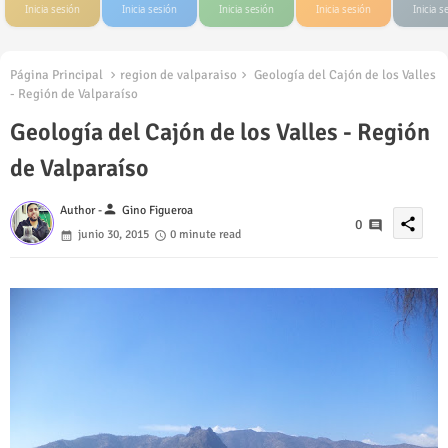
Inicia sesión
Inicia sesión
Inicia sesión
Inicia sesión
Inicia s
Página Principal
region de valparaiso
Geología del Cajón de los Valles
- Región de Valparaíso
Geología del Cajón de los Valles - Región
de Valparaíso
person
Author -
Gino Figueroa
share
0
junio 30, 2015
0 minute read