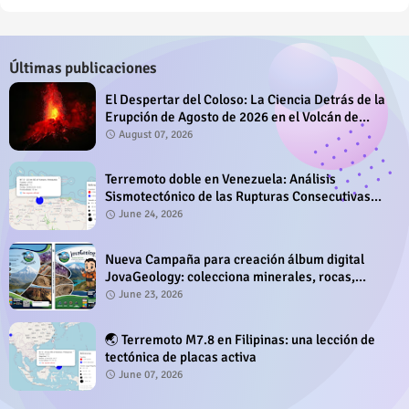
Últimas publicaciones
El Despertar del Coloso: La Ciencia Detrás de la
Erupción de Agosto de 2026 en el Volcán de
Fuego
August 07, 2026
Terremoto doble en Venezuela: Análisis
Sismotectónico de las Rupturas Consecutivas
del 24 de Junio de 2026
June 24, 2026
Nueva Campaña para creación álbum digital
JovaGeology: colecciona minerales, rocas,
fósiles y sitios geológicos
June 23, 2026
🌏 Terremoto M7.8 en Filipinas: una lección de
tectónica de placas activa
June 07, 2026