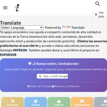
Aug
8
2026
Translate
Powered by
Translate
Tú apoyo económico nos ayuda a compartir contenido de alta calidad en
ciencias de la Tierra (mantención sitio web, servidores, desarrollo
aplicación móvil y producción de contenido gratuito) -
Elimina los anuncios
publicitarios al suscribirte
y accede a videos educativos exclusivos en
Geología
PATREON
. Tambien puedes donar y suscribirte al proyecto en
ESPONSOR
🌙 Buenas noches, GeoExplorador
Inicia sesión: Explora, aprende, responde quiz y colecciona minerales mientras av
Política de Privacidad
Términos y Condiciones
Colección
Cursos
Chat IA
GeoRealidad
Sism