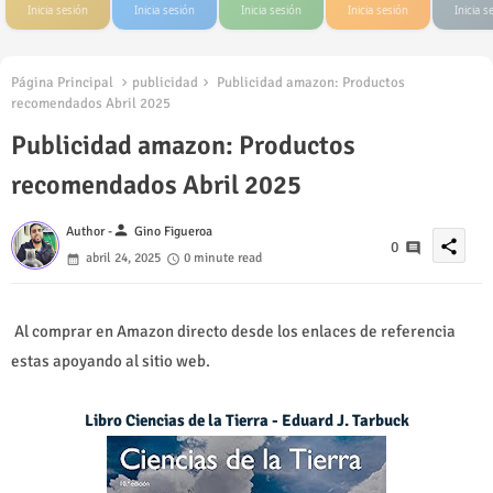
Inicia sesión
Inicia sesión
Inicia sesión
Inicia sesión
Inicia s
Página Principal
publicidad
Publicidad amazon: Productos
recomendados Abril 2025
Publicidad amazon: Productos
recomendados Abril 2025
person
Author -
Gino Figueroa
share
0
abril 24, 2025
0 minute read
Al comprar en Amazon directo desde los enlaces de referencia
estas apoyando al sitio web.
Libro Ciencias de la Tierra - Eduard J. Tarbuck