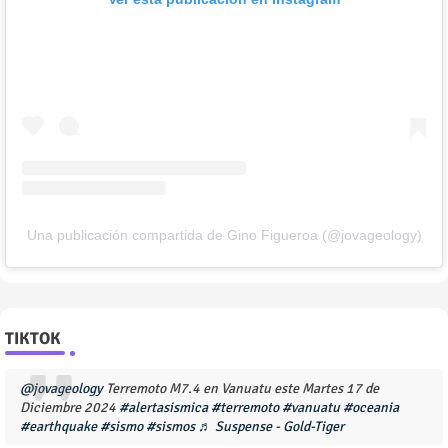
Una publicación compartida de Gino Figueroa (@jovageology)
TIKTOK
@jovageology
Terremoto M7.4 en Vanuatu este Martes 17 de
Diciembre 2024
#alertasismica
#terremoto
#vanuatu
#oceania
#earthquake
#sismo
#sismos
♬ Suspense - Gold-Tiger